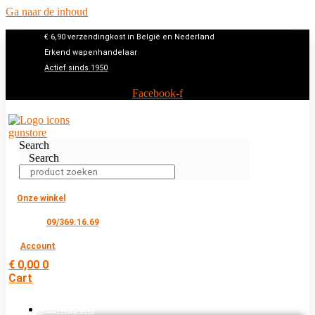
Ga naar de inhoud
€ 6,90 verzendingkost in België en Nederland
Erkend wapenhandelaar
Actief sinds 1950
Facebook-f
Search
Search
Onze winkel
09/369.16.69
Account
€
0,00
0
Cart
Vuurwapens