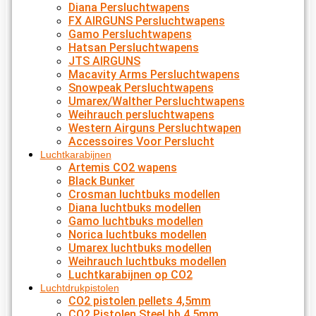
Diana Persluchtwapens
FX AIRGUNS Persluchtwapens
Gamo Persluchtwapens
Hatsan Persluchtwapens
JTS AIRGUNS
Macavity Arms Persluchtwapens
Snowpeak Persluchtwapens
Umarex/Walther Persluchtwapens
Weihrauch persluchtwapens
Western Airguns Persluchtwapen
Accessoires Voor Perslucht
Luchtkarabijnen
Artemis CO2 wapens
Black Bunker
Crosman luchtbuks modellen
Diana luchtbuks modellen
Gamo luchtbuks modellen
Norica luchtbuks modellen
Umarex luchtbuks modellen
Weihrauch luchtbuks modellen
Luchtkarabijnen op CO2
Luchtdrukpistolen
CO2 pistolen pellets 4,5mm
CO2 Pistolen Steel bb 4,5mm