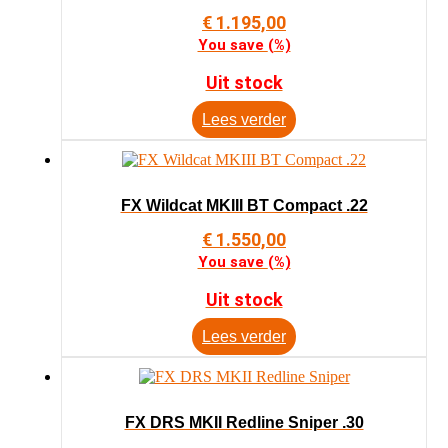
€
1.195,00
You save
(
%)
Uit stock
Lees verder
FX Wildcat MKIII BT Compact .22
€
1.550,00
You save
(
%)
Uit stock
Lees verder
FX DRS MKII Redline Sniper .30