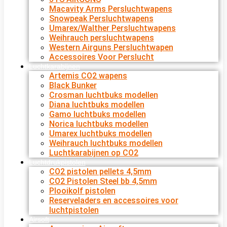
Macavity Arms Persluchtwapens
Snowpeak Persluchtwapens
Umarex/Walther Persluchtwapens
Weihrauch persluchtwapens
Western Airguns Persluchtwapen
Accessoires Voor Perslucht
Luchtkarabijnen
Artemis CO2 wapens
Black Bunker
Crosman luchtbuks modellen
Diana luchtbuks modellen
Gamo luchtbuks modellen
Norica luchtbuks modellen
Umarex luchtbuks modellen
Weihrauch luchtbuks modellen
Luchtkarabijnen op CO2
Luchtdrukpistolen
CO2 pistolen pellets 4,5mm
CO2 Pistolen Steel bb 4,5mm
Plooikolf pistolen
Reserveladers en accessoires voor
luchtpistolen
Airsoft