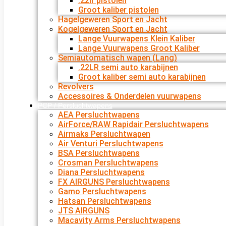
.22lr pistolen
Groot kaliber pistolen
Hagelgeweren Sport en Jacht
Kogelgeweren Sport en Jacht
Lange Vuurwapens Klein Kaliber
Lange Vuurwapens Groot Kaliber
Semiautomatisch wapen (Lang)
.22LR semi auto karabijnen
Groot kaliber semi auto karabijnen
Revolvers
Accessoires & Onderdelen vuurwapens
PCP / Persluchtwapens
AEA Persluchtwapens
AirForce/RAW Rapidair Persluchtwapens
Airmaks Persluchtwapen
Air Venturi Persluchtwapens
BSA Persluchtwapens
Crosman Persluchtwapens
Diana Persluchtwapens
FX AIRGUNS Persluchtwapens
Gamo Persluchtwapens
Hatsan Persluchtwapens
JTS AIRGUNS
Macavity Arms Persluchtwapens