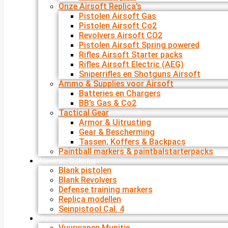
Onze Airsoft Replica’s
Pistolen Airsoft Gas
Pistolen Airsoft Co2
Revolvers Airsoft CO2
Pistolen Airsoft Spring powered
Rifles Airsoft Starter packs
Rifles Airsoft Electric (AEG)
Sniperrifles en Shotguns Airsoft
Ammo & Supplies voor Airsoft
Batteries en Chargers
BB’s Gas & Co2
Tactical Gear
Armor & Uitrusting
Gear & Bescherming
Tassen, Koffers & Backpacs
Paintball markers & paintbalstarterpacks
Alarm en Defence
Blank pistolen
Blank Revolvers
Defense training markers
Replica modellen
Seinpistool Cal. 4
Munitie
Vuurwapen Munitie