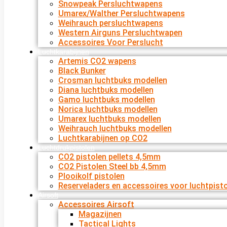
Snowpeak Persluchtwapens
Umarex/Walther Persluchtwapens
Weihrauch persluchtwapens
Western Airguns Persluchtwapen
Accessoires Voor Perslucht
Luchtkarabijnen
Artemis CO2 wapens
Black Bunker
Crosman luchtbuks modellen
Diana luchtbuks modellen
Gamo luchtbuks modellen
Norica luchtbuks modellen
Umarex luchtbuks modellen
Weihrauch luchtbuks modellen
Luchtkarabijnen op CO2
Luchtdrukpistolen
CO2 pistolen pellets 4,5mm
CO2 Pistolen Steel bb 4,5mm
Plooikolf pistolen
Reserveladers en accessoires voor luchtpist
Airsoft
Accessoires Airsoft
Magazijnen
Tactical Lights