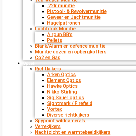
.22lr munitie
Pistool- & Revolvermunitie
Geweer en Jachtmunitie
Hagelpatronen
Luchtdruk Munitie
Airgun BB’s
Pellets
Blank/Alarm en defence munitie
Munitie dozen en opbergkoffers
Co2 en Gas
Optiek
Richtkijkers
Arken Optics
Element Optics
Hawke Optics
Nikko Stirling
Sig Sauer optics
Sightmark / Firefield
Vortex
Diverse richtkijkers
Spypoint wildcamera’s.
Verrekijkers
Nachtzicht en warmtebeeldkijkers