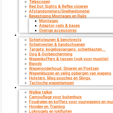
Telescopen
Red Dot Sights & Reflex vizieren
Afstandsmeters/Snelheidsmeter
Bevestiging Montages en Rails
Montages
Adaptor-rails & bases
Overige accessoires
Accessoires voor schietsport
Schietsteunen & benchrests
Schietvesten & handschoenen
Targets, kogelopvangers, schietkasten,…
Oog & Oorbescherming
Wapenkoffers & tassen (ook voor munitie)
Bipods
Wapenonderhoud, Smeren en Poetsen
Wapenkluizen en veilig opbergen van wapens
Holsters, Mag pouches en Slings.
Tactische wapenlampen
Accessoires voor de jacht
Walkie talkie
Camouflage voor buitenhuis
Foudralen en koffers voor vuurwapens en mun
Honden en Training
Lokvogels en lokfluiten