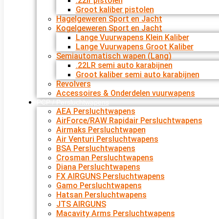
.22lr pistolen
Groot kaliber pistolen
Hagelgeweren Sport en Jacht
Kogelgeweren Sport en Jacht
Lange Vuurwapens Klein Kaliber
Lange Vuurwapens Groot Kaliber
Semiautomatisch wapen (Lang)
.22LR semi auto karabijnen
Groot kaliber semi auto karabijnen
Revolvers
Accessoires & Onderdelen vuurwapens
PCP / Persluchtwapens
AEA Persluchtwapens
AirForce/RAW Rapidair Persluchtwapens
Airmaks Persluchtwapen
Air Venturi Persluchtwapens
BSA Persluchtwapens
Crosman Persluchtwapens
Diana Persluchtwapens
FX AIRGUNS Persluchtwapens
Gamo Persluchtwapens
Hatsan Persluchtwapens
JTS AIRGUNS
Macavity Arms Persluchtwapens