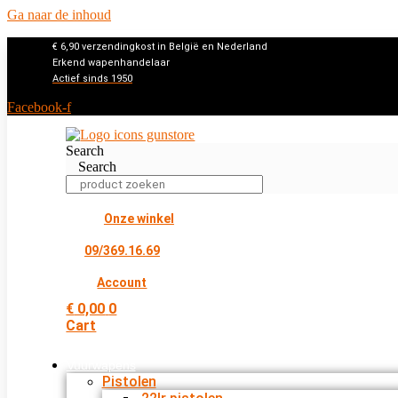
Ga naar de inhoud
€ 6,90 verzendingkost in België en Nederland
Erkend wapenhandelaar
Actief sinds 1950
Facebook-f
Search
Search
Onze winkel
09/369.16.69
Account
€
0,00
0
Cart
Vuurwapens
Pistolen