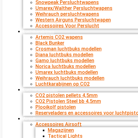
Snowpeak Persluchtwapens
Umarex/Walther Persluchtwapens
Weihrauch persluchtwapens
Western Airguns Persluchtwapen
Accessoires Voor Perslucht
Luchtkarabijnen
Artemis CO2 wapens
Black Bunker
Crosman luchtbuks modellen
Diana luchtbuks modellen
Gamo luchtbuks modellen
Norica luchtbuks modellen
Umarex luchtbuks modellen
Weihrauch luchtbuks modellen
Luchtkarabijnen op CO2
Luchtdrukpistolen
CO2 pistolen pellets 4,5mm
CO2 Pistolen Steel bb 4,5mm
Plooikolf pistolen
Reserveladers en accessoires voor luchtpist
Airsoft
Accessoires Airsoft
Magazijnen
Tactical Lights