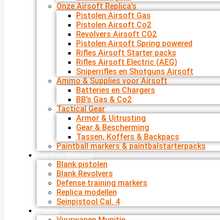
Onze Airsoft Replica’s
Pistolen Airsoft Gas
Pistolen Airsoft Co2
Revolvers Airsoft CO2
Pistolen Airsoft Spring powered
Rifles Airsoft Starter packs
Rifles Airsoft Electric (AEG)
Sniperrifles en Shotguns Airsoft
Ammo & Supplies voor Airsoft
Batteries en Chargers
BB’s Gas & Co2
Tactical Gear
Armor & Uitrusting
Gear & Bescherming
Tassen, Koffers & Backpacs
Paintball markers & paintbalstarterpacks
Alarm en Defence
Blank pistolen
Blank Revolvers
Defense training markers
Replica modellen
Seinpistool Cal. 4
Munitie
Vuurwapen Munitie