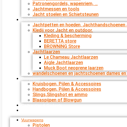
Patronengordels, wapenriem, …
Jachtmessen en tools
Jacht stoelen en Schietsteunen
Jachtkledij, Laarzen & Schoenen
Jachtpetten en hoeden. Jachthandschoenen 
Kledij voor Jacht en outdoor.
Kleding & bescherming
BERETTA store
BROWNING Store
Jachtlaarzen
Le Chameau Jachtlaarzen
Aigle Jachtlaarzen
Muck Boot neoprene laarzen
wandelschoenen en jachtschoenen dames en 
Boogsport
Kruisbogen, Pijlen & Accessoires
Handbogen, Pijlen & Accessoires
Slings,Slingshot en ammo
Blaaspijpen of Blowgun
Cadeautips & Gadgets
Cadeaubon bestellen
Vuurwapens
Pistolen