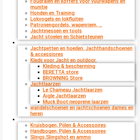
Foudralen en koffers voor vuurwapens en
munitie
Honden en Training
Lokvogels en lokfluiten
Patronengordels, wapenriem, …
Jachtmessen en tools
Jacht stoelen en Schietsteunen
Jachtkledij, Laarzen & Schoenen
Jachtpetten en hoeden. Jachthandschoenen
& accessiores
Kledij voor Jacht en outdoor.
Kleding & bescherming
BERETTA store
BROWNING Store
Jachtlaarzen
Le Chameau Jachtlaarzen
Aigle Jachtlaarzen
Muck Boot neoprene laarzen
wandelschoenen en jachtschoenen dames en
heren
Boogsport
Kruisbogen, Pijlen & Accessoires
Handbogen, Pijlen & Accessoires
Slings,Slingshot en ammo