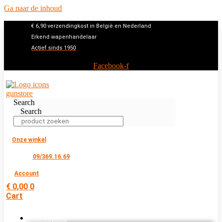
Ga naar de inhoud
€ 6,90 verzendingkost in België en Nederland
Erkend wapenhandelaar
Actief sinds 1950
Facebook-f
Search
Search
Onze winkel
09/369.16.69
Account
€
0,00
0
Cart
Vuurwapens