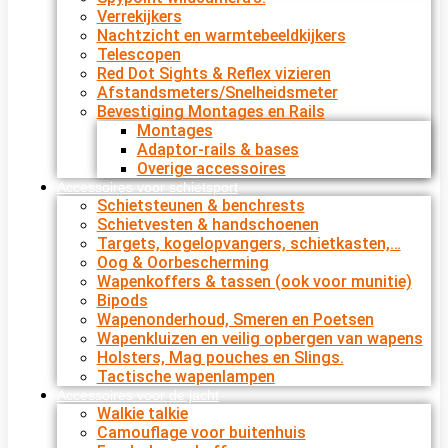
Verrekijkers
Nachtzicht en warmtebeeldkijkers
Telescopen
Red Dot Sights & Reflex vizieren
Afstandsmeters/Snelheidsmeter
Bevestiging Montages en Rails
Montages
Adaptor-rails & bases
Overige accessoires
Accessoires voor schietsport
Schietsteunen & benchrests
Schietvesten & handschoenen
Targets, kogelopvangers, schietkasten,…
Oog & Oorbescherming
Wapenkoffers & tassen (ook voor munitie)
Bipods
Wapenonderhoud, Smeren en Poetsen
Wapenkluizen en veilig opbergen van wapens
Holsters, Mag pouches en Slings.
Tactische wapenlampen
Accessoires voor de jacht
Walkie talkie
Camouflage voor buitenhuis