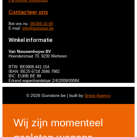
Contacteer ons
Bel ons nu:
09/369.16.69
E-mail:
info@gunstore.be
Winkel informatie
Van Nieuwenhuyse BV
Hoenderstraat 70, 9230 Wetteren
BTW: BE0808.441.154
IBAN: BE25 6718 2686 7982
BIC: EURB BE 99
Erkend wapenhandelaar 2/4/2009/00084
© 2026 Gunstore.be | built by
Snipe Agency
Wij zijn momenteel