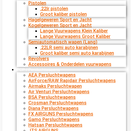
Pistolen
.22lr pistolen
Groot kaliber pistolen
Hagelgeweren Sport en Jacht
Kogelgeweren Sport en Jacht
Lange Vuurwapens Klein Kaliber
Lange Vuurwapens Groot Kaliber
Semiautomatisch wapen (Lang)
.22LR semi auto karabijnen
Groot kaliber semi auto karabijnen
Revolvers
Accessoires & Onderdelen vuurwapens
PCP / Persluchtwapens
AEA Persluchtwapens
AirForce/RAW Rapidair Persluchtwapens
Airmaks Persluchtwapen
Air Venturi Persluchtwapens
BSA Persluchtwapens
Crosman Persluchtwapens
Diana Persluchtwapens
FX AIRGUNS Persluchtwapens
Gamo Persluchtwapens
Hatsan Persluchtwapens
JTS AIRGUNS