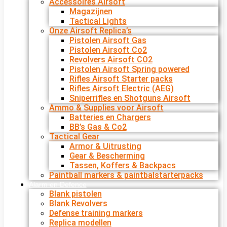
Accessoires Airsoft
Magazijnen
Tactical Lights
Onze Airsoft Replica’s
Pistolen Airsoft Gas
Pistolen Airsoft Co2
Revolvers Airsoft CO2
Pistolen Airsoft Spring powered
Rifles Airsoft Starter packs
Rifles Airsoft Electric (AEG)
Sniperrifles en Shotguns Airsoft
Ammo & Supplies voor Airsoft
Batteries en Chargers
BB’s Gas & Co2
Tactical Gear
Armor & Uitrusting
Gear & Bescherming
Tassen, Koffers & Backpacs
Paintball markers & paintbalstarterpacks
Alarm en Defence
Blank pistolen
Blank Revolvers
Defense training markers
Replica modellen