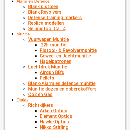
Alarm en Defence
Blank pistolen
Blank Revolvers
Defense training markers
Replica modellen
Seinpistool Cal. 4
Munitie
Vuurwapen Munitie
.22lr munitie
Pistool- & Revolvermunitie
Geweer en Jachtmunitie
Hagelpatronen
Luchtdruk Munitie
Airgun BB’s
Pellets
Blank/Alarm en defence munitie
Munitie dozen en opbergkoffers
Co2 en Gas
Optiek
Richtkijkers
Arken Optics
Element Optics
Hawke Optics
Nikko Stirling