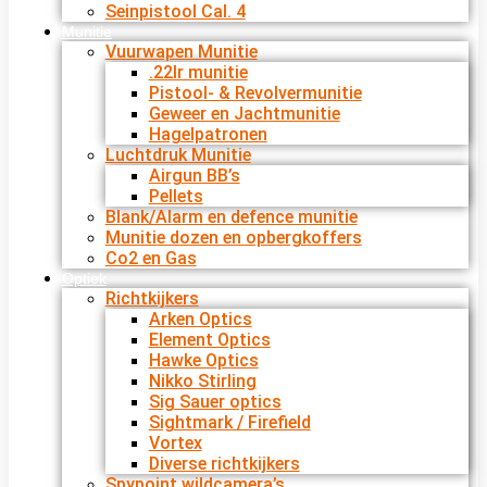
Seinpistool Cal. 4
Munitie
Vuurwapen Munitie
.22lr munitie
Pistool- & Revolvermunitie
Geweer en Jachtmunitie
Hagelpatronen
Luchtdruk Munitie
Airgun BB’s
Pellets
Blank/Alarm en defence munitie
Munitie dozen en opbergkoffers
Co2 en Gas
Optiek
Richtkijkers
Arken Optics
Element Optics
Hawke Optics
Nikko Stirling
Sig Sauer optics
Sightmark / Firefield
Vortex
Diverse richtkijkers
Spypoint wildcamera’s.