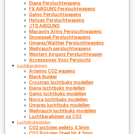
Diana Persluchtwapens
FX AIRGUNS Persluchtwapens
Gamo Persluchtwapens
Hatsan Persluchtwapens
JTS AIRGUNS
Macavity Arms Persluchtwapens
Snowpeak Persluchtwapens
Umarex/Walther Persluchtwapens
Weihrauch persluchtwapens
Western Airguns Persluchtwapen
Accessoires Voor Perslucht
Luchtkarabijnen
Artemis CO2 wapens
Black Bunker
Crosman luchtbuks modellen
Diana luchtbuks modellen
Gamo luchtbuks modellen
Norica luchtbuks modellen
Umarex luchtbuks modellen
Weihrauch luchtbuks modellen
Luchtkarabijnen op CO2
Luchtdrukpistolen
CO2 pistolen pellets 4,5mm
CO2 Pistolen Steel bb 4,5mm