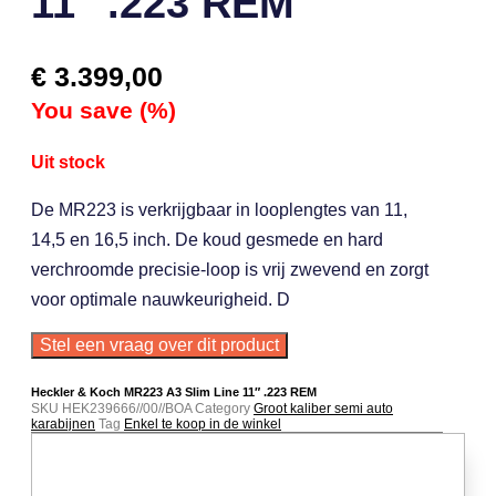
11″ .223 REM
€
3.399,00
You save
(
%)
Uit stock
De MR223 is verkrijgbaar in looplengtes van 11,
14,5 en 16,5 inch. De koud gesmede en hard
verchroomde precisie-loop is vrij zwevend en zorgt
voor optimale nauwkeurigheid. D
Stel een vraag over dit product
Heckler & Koch MR223 A3 Slim Line 11″ .223 REM
SKU
HEK239666//00//BOA
Category
Groot kaliber semi auto
karabijnen
Tag
Enkel te koop in de winkel