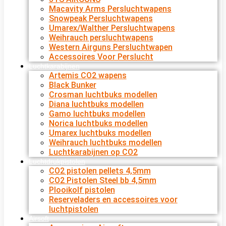
Macavity Arms Persluchtwapens
Snowpeak Persluchtwapens
Umarex/Walther Persluchtwapens
Weihrauch persluchtwapens
Western Airguns Persluchtwapen
Accessoires Voor Perslucht
Luchtkarabijnen
Artemis CO2 wapens
Black Bunker
Crosman luchtbuks modellen
Diana luchtbuks modellen
Gamo luchtbuks modellen
Norica luchtbuks modellen
Umarex luchtbuks modellen
Weihrauch luchtbuks modellen
Luchtkarabijnen op CO2
Luchtdrukpistolen
CO2 pistolen pellets 4,5mm
CO2 Pistolen Steel bb 4,5mm
Plooikolf pistolen
Reserveladers en accessoires voor
luchtpistolen
Airsoft